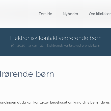
Forside
Nyheder
Om klinikke
Elektronisk kontakt vedrørende børn
2025
januar
22
Elektronisk kontakt vedrørende børn
drørende børn
ehandlingen at du kun kontakter lægehuset omkring dine børn i deres