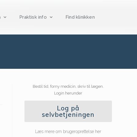
n
Praktisk info
Find klinikken
Bestil tid, forny medicin, skriv til lægen.
Login herunder
Log på
selvbetjeningen
Læs mere om brugeroprettelse her