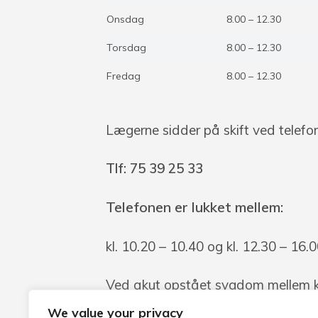
Onsdag
8.00 – 12.30
Torsdag
8.00 – 12.30
Fredag
8.00 – 12.30
Lægerne sidder på skift ved telefone
Tlf: 75 39 25 33
Telefonen er lukket mellem:
kl. 10.20 – 10.40 og kl. 12.30 – 16.
Ved akut opstået sygdom mellem kl.
kontaktes på akuttelefon: 42
94 03
We value your privacy