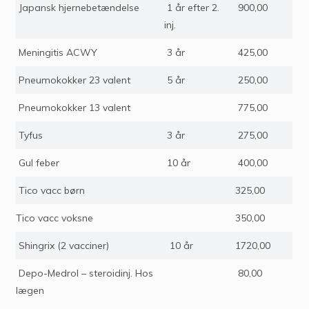
Japansk hjernebetændelse
1 år efter 2.
900,00
inj.
Meningitis ACWY
3 år
425,00
Pneumokokker 23 valent
5 år
250,00
Pneumokokker 13 valent
775,00
Tyfus
3 år
275,00
Gul feber
10 år
400,00
Tico vacc børn
325,00
Tico vacc voksne
350,00
Shingrix (2 vacciner)
10 år
1720,00
Depo-Medrol – steroidinj. Hos
80,00
lægen